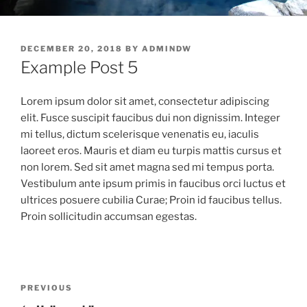
POSTED
DECEMBER 20, 2018
BY
ADMINDW
ON
Example Post 5
Lorem ipsum dolor sit amet, consectetur adipiscing
elit. Fusce suscipit faucibus dui non dignissim. Integer
mi tellus, dictum scelerisque venenatis eu, iaculis
laoreet eros. Mauris et diam eu turpis mattis cursus et
non lorem. Sed sit amet magna sed mi tempus porta.
Vestibulum ante ipsum primis in faucibus orci luctus et
ultrices posuere cubilia Curae; Proin id faucibus tellus.
Proin sollicitudin accumsan egestas.
Post
Previous
PREVIOUS
navigation
Post